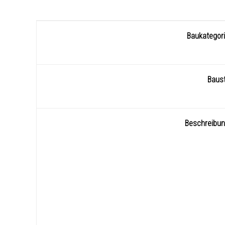
Baukategor
Baust
Beschreibu